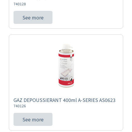
740128
See more
GAZ DEPOUSSIERANT 400ml A-SERIES AS0623
740126
See more