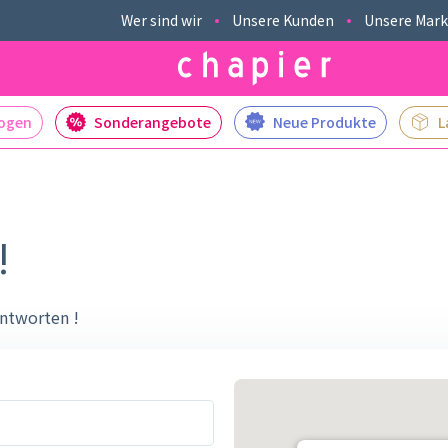
Wer sind wir
Unsere Kunden
Unsere Mar
logen
Sonderangebote
Neue Produkte
L
!
ntworten !