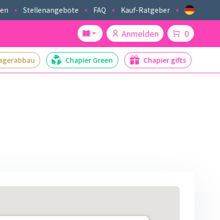
ken
Stellenangebote
FAQ
Kauf-Ratgeber
Anmelden
0
agerabbau
Chapier Green
Chapier gifts