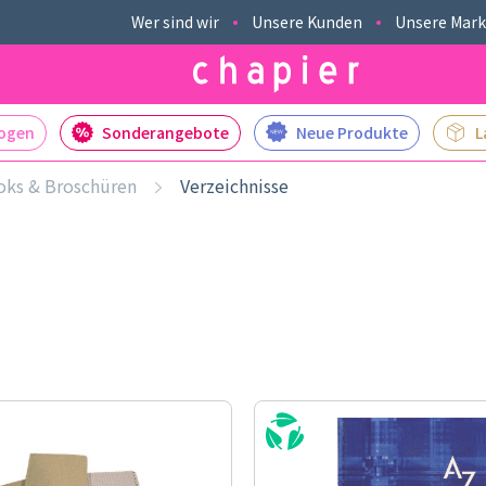
Wer sind wir
Unsere Kunden
Unsere Mar
logen
Sonderangebote
Neue Produkte
L
ks & Broschüren
Verzeichnisse