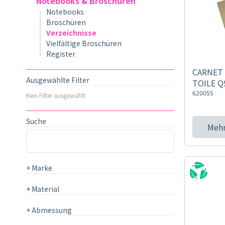
Notebooks & Broschüren
Notebooks
Broschüren
Verzeichnisse
Vielfältige Broschüren
Register
CARNET 
Ausgewählte Filter
TOILE Q
620055
Kein Filter ausgewählt
Suche
Mehr
+
Marke
+
Material
+
Abmessung