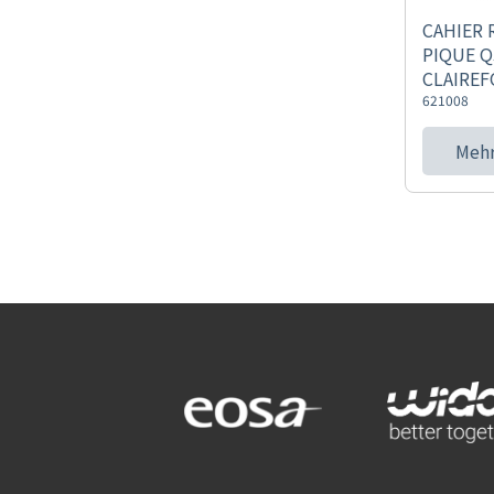
CAHIER 
PIQUE Q
CLAIREF
621008
Mehr