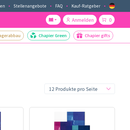
ken
Stellenangebote
FAQ
Kauf-Ratgeber
Anmelden
0
agerabbau
Chapier Green
Chapier gifts