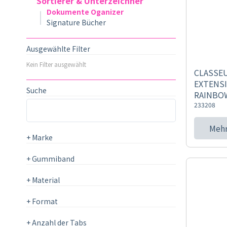
Sortierer & Unterzeichner
Dokumente Oganizer
Signature Bücher
Ausgewählte Filter
Kein Filter ausgewählt
CLASSEU
EXTENSI
Suche
RAINBO
233208
Mehr
+
Marke
+
Gummiband
+
Material
+
Format
+
Anzahl der Tabs