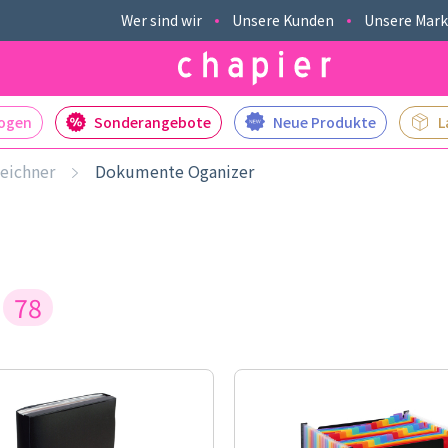
Wer sind wir
Unsere Kunden
Unsere Mar
logen
Sonderangebote
Neue Produkte
L
zeichner
Dokumente Oganizer
r
78