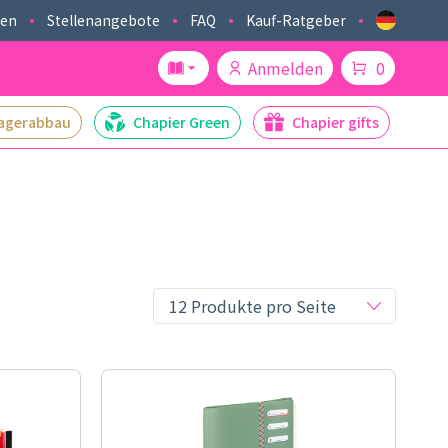
ken
Stellenangebote
FAQ
Kauf-Ratgeber
Anmelden
0
agerabbau
Chapier Green
Chapier gifts