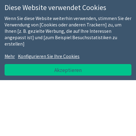
mit einem Expertenteam
Diese Website verwendet Cookies
Wenn Sie diese Website weiterhin verwenden, stimmen Sie der
Verwendung von [Cookies oder anderen Trackern] zu, um
Ihnen [z. B. gezielte Werbung, die auf Ihre Interessen
Belohnte Kundentreue
angepasst ist] und [zum Beispiel Besuchsstatistiken zu
1 Punkt = 10€ Einkaufswert
erstellen]
KUNDENEMPFANG
Mehr
Konfigurieren Sie Ihre Cookies
montag > freitag (8.00-12.30 Uhr und 13.30-18.00 Uhr)
EMPFANG VON LIEFERANTENLIEFERUNGEN
Akzeptieren
montag > freitag (8.00-15.00 Uhr)
Uns kontaktieren
Wer sind wir
Unsere Kunden
Unsere Marken
Stellenangebote
FAQ
Kauf-Ratgeber
Nutzungsbedingungen
DSGVO Hinweis