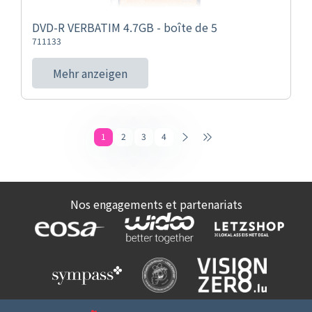
DVD-R VERBATIM 4.7GB - boîte de 5
711133
Mehr anzeigen
1
2
3
4
Nos engagements et partenariats