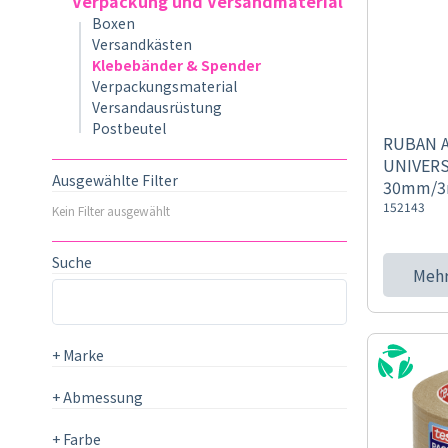
Verpackung und Versandmaterial
Boxen
Versandkästen
Klebebänder & Spender
Verpackungsmaterial
Versandausrüstung
Postbeutel
RUBAN A
UNIVER
Ausgewählte Filter
30mm/3
152143
Kein Filter ausgewählt
Suche
Mehr
+
Marke
+
Abmessung
+
Farbe