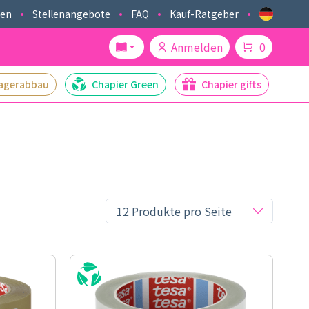
ken
Stellenangebote
FAQ
Kauf-Ratgeber
Anmelden
0
agerabbau
Chapier Green
Chapier gifts