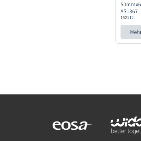
50mmx6
AS1367 -
152112
Mehr