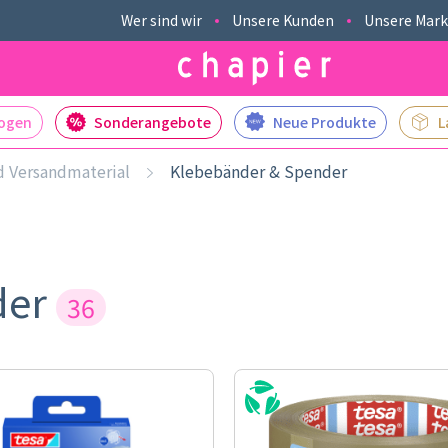
Wer sind wir
Unsere Kunden
Unsere Mar
logen
Sonderangebote
Neue Produkte
L
 Versandmaterial
Klebebänder & Spender
der
36