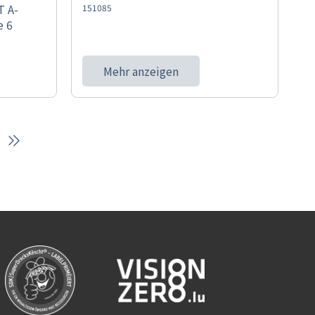
 A-
151085
e 6
Mehr anzeigen