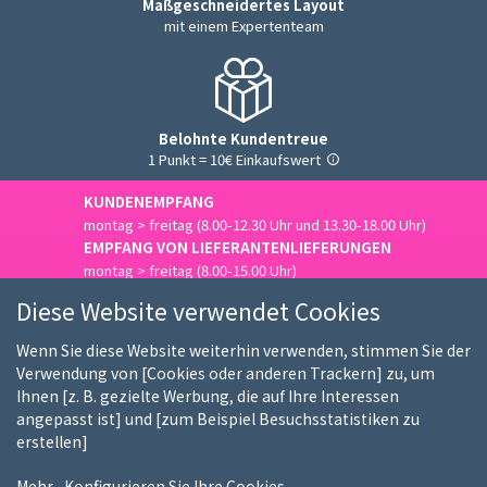
Maßgeschneidertes Layout
mit einem Expertenteam
Belohnte Kundentreue
1 Punkt = 10€ Einkaufswert
KUNDENEMPFANG
montag > freitag (8.00-12.30 Uhr und 13.30-18.00 Uhr)
EMPFANG VON LIEFERANTENLIEFERUNGEN
montag > freitag (8.00-15.00 Uhr)
Uns kontaktieren
Diese Website verwendet Cookies
Wenn Sie diese Website weiterhin verwenden, stimmen Sie der
Verwendung von [Cookies oder anderen Trackern] zu, um
Ihnen [z. B. gezielte Werbung, die auf Ihre Interessen
Wer sind wir
Unsere Kunden
Unsere Marken
angepasst ist] und [zum Beispiel Besuchsstatistiken zu
erstellen]
Stellenangebote
FAQ
Kauf-Ratgeber
Mehr
Konfigurieren Sie Ihre Cookies