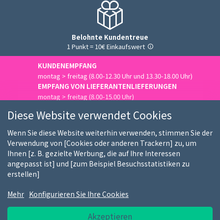
Belohnte Kundentreue
1 Punkt = 10€ Einkaufswert
KUNDENEMPFANG
montag > freitag (8.00-12.30 Uhr und 13.30-18.00 Uhr)
EMPFANG VON LIEFERANTENLIEFERUNGEN
montag > freitag (8.00-15.00 Uhr)
Uns kontaktieren
Diese Website verwendet Cookies
Wenn Sie diese Website weiterhin verwenden, stimmen Sie der
Verwendung von [Cookies oder anderen Trackern] zu, um
Ihnen [z. B. gezielte Werbung, die auf Ihre Interessen
Wer sind wir
Unsere Kunden
Unsere Marken
angepasst ist] und [zum Beispiel Besuchsstatistiken zu
erstellen]
Stellenangebote
FAQ
Kauf-Ratgeber
Mehr
Konfigurieren Sie Ihre Cookies
Nutzungsbedingungen
DSGVO Hinweis
Akzeptieren