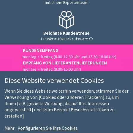
mit einem Expertenteam
Belohnte Kundentreue
1 Punkt = 10€ Einkaufswert
KUNDENEMPFANG
montag > freitag (8.00-12.30 Uhr und 13.30-18.00 Uhr)
EMPFANG VON LIEFERANTENLIEFERUNGEN
montag > freitag (8.00-15.00 Uhr)
Uns kontaktieren
Diese Website verwendet Cookies
Wenn Sie diese Website weiterhin verwenden, stimmen Sie der
Verwendung von [Cookies oder anderen Trackern] zu, um
Ihnen [z. B. gezielte Werbung, die auf Ihre Interessen
Wer sind wir
Unsere Kunden
Unsere Marken
angepasst ist] und [zum Beispiel Besuchsstatistiken zu
erstellen]
Stellenangebote
FAQ
Kauf-Ratgeber
Mehr
Konfigurieren Sie Ihre Cookies
Nutzungsbedingungen
DSGVO Hinweis