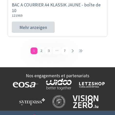
BAC A COURRIER A4 KLASSIK JAUNE - boîte de
10
121969
Mehr anzeigen
1
2
3
…
7
Nos engagements et partenariats