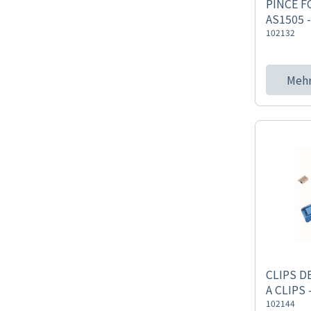
PINCE F
AS1505 -
102132
Mehr
CLIPS D
A CLIPS 
102144