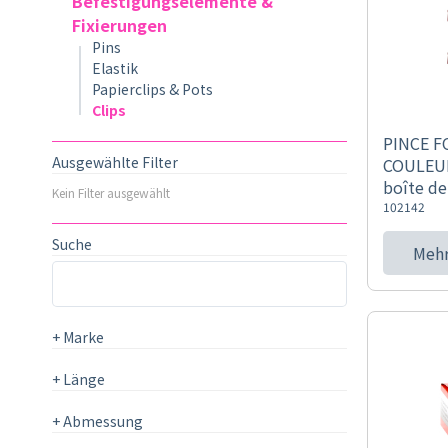
Befestigungselemente &
Fixierungen
Pins
Elastik
Papierclips & Pots
Clips
PINCE 
Ausgewählte Filter
COULEUR
boîte de
Kein Filter ausgewählt
102142
Suche
Mehr
+
Marke
+
Länge
+
Abmessung