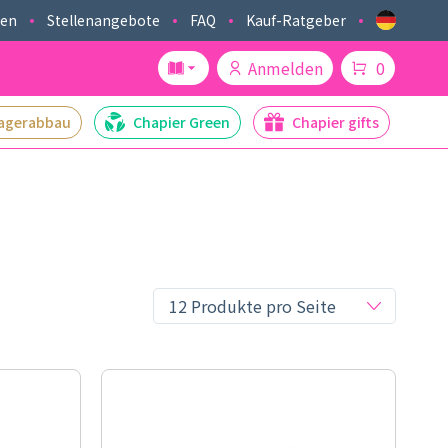
ken
Stellenangebote
FAQ
Kauf-Ratgeber
Anmelden
0
agerabbau
Chapier Green
Chapier gifts