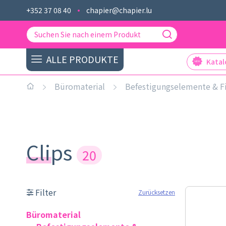
+352 37 08 40
chapier@chapier.lu
ALLE PRODUKTE
Kata
Büromaterial
Befestigungselemente & F
Clips
20
Filter
Zurücksetzen
Büromaterial