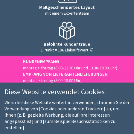
Maßgeschneidertes Layout
mit einem Expertenteam
Belohnte Kundentreue
1 Punkt = 10€ Einkaufswert
KUNDENEMPFANG
montag > freitag (8.00-12.30 Uhr und 13.30-18.00 Uhr)
EMPFANG VON LIEFERANTENLIEFERUNGEN
montag > freitag (8.00-15.00 Uhr)
Uns kontaktieren
Diese Website verwendet Cookies
Wenn Sie diese Website weiterhin verwenden, stimmen Sie der
Verwendung von [Cookies oder anderen Trackern] zu, um
Ihnen [z. B. gezielte Werbung, die auf Ihre Interessen
Wer sind wir
Unsere Kunden
Unsere Marken
angepasst ist] und [zum Beispiel Besuchsstatistiken zu
erstellen]
Stellenangebote
FAQ
Kauf-Ratgeber