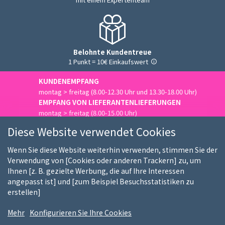
Belohnte Kundentreue
1 Punkt = 10€ Einkaufswert
KUNDENEMPFANG
montag > freitag (8.00-12.30 Uhr und 13.30-18.00 Uhr)
EMPFANG VON LIEFERANTENLIEFERUNGEN
montag > freitag (8.00-15.00 Uhr)
Uns kontaktieren
Diese Website verwendet Cookies
Wenn Sie diese Website weiterhin verwenden, stimmen Sie der
Verwendung von [Cookies oder anderen Trackern] zu, um
Ihnen [z. B. gezielte Werbung, die auf Ihre Interessen
Wer sind wir
Unsere Kunden
Unsere Marken
angepasst ist] und [zum Beispiel Besuchsstatistiken zu
erstellen]
Stellenangebote
FAQ
Kauf-Ratgeber
Mehr
Konfigurieren Sie Ihre Cookies
Nutzungsbedingungen
DSGVO Hinweis