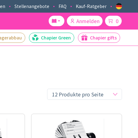
ken
Stellenangebote
FAQ
Kauf-Ratgeber
Anmelden
0
agerabbau
Chapier Green
Chapier gifts