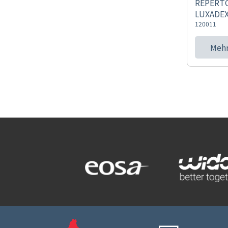
REPERT
LUXADEX
120011
Mehr