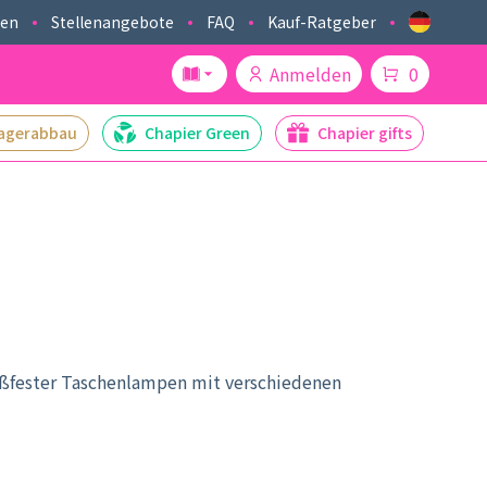
ken
Stellenangebote
FAQ
Kauf-Ratgeber
Anmelden
0
agerabbau
Chapier Green
Chapier gifts
toßfester Taschenlampen mit verschiedenen