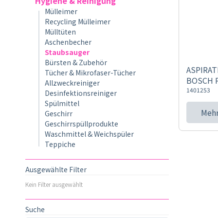
Hygiene & Reinigung
Mülleimer
Recycling Mülleimer
Mülltüten
Aschenbecher
Staubsauger
Bürsten & Zubehör
ASPIRAT
Tücher & Mikrofaser-Tücher
BOSCH P
Allzweckreiniger
1401253
Desinfektionsreiniger
Spülmittel
Mehr
Geschirr
Geschirrspüllprodukte
Waschmittel & Weichspüler
Teppiche
Ausgewählte Filter
Kein Filter ausgewählt
Suche