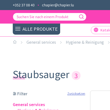
+352 37 08 40
chapier@chapier.lu
ALLE PRODUKTE
Kata
General services
Hygiene & Reinigung
Staubsauger
3
Filter
Zurücksetzen
General services