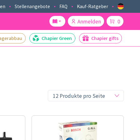
ken
Stellenangebote
FAQ
Kauf-Ratgeber
Anmelden
0
agerabbau
Chapier Green
Chapier gifts