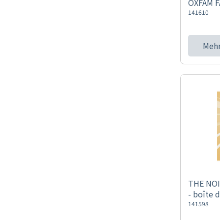
OXFAM F
141610
Mehr
THE NOI
- boîte 
141598