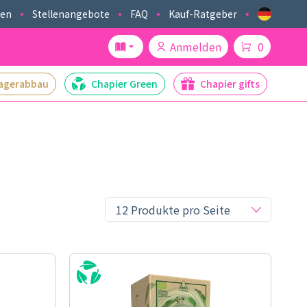
ken
Stellenangebote
FAQ
Kauf-Ratgeber
Anmelden
0
agerabbau
Chapier Green
Chapier gifts