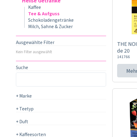
Heiße Getränke
Kaffee
Tee & Aufguss
Schokoladengetränke
Milch, Sahne & Zucker
Ausgewählte Filter
THE NOI
de 20
Kein Filter ausgewählt
141766
Suche
Mehr
+
Marke
+
Teetyp
+
Duft
+
Kaffeesorten