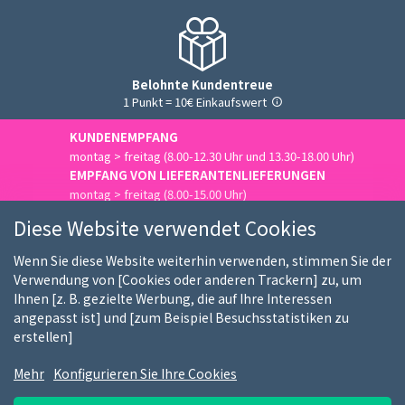
Belohnte Kundentreue
1 Punkt = 10€ Einkaufswert
KUNDENEMPFANG
montag > freitag (8.00-12.30 Uhr und 13.30-18.00 Uhr)
EMPFANG VON LIEFERANTENLIEFERUNGEN
montag > freitag (8.00-15.00 Uhr)
Uns kontaktieren
Diese Website verwendet Cookies
Wenn Sie diese Website weiterhin verwenden, stimmen Sie der
Verwendung von [Cookies oder anderen Trackern] zu, um
Ihnen [z. B. gezielte Werbung, die auf Ihre Interessen
Wer sind wir
Unsere Kunden
Unsere Marken
angepasst ist] und [zum Beispiel Besuchsstatistiken zu
erstellen]
Stellenangebote
FAQ
Kauf-Ratgeber
Mehr
Konfigurieren Sie Ihre Cookies
Nutzungsbedingungen
DSGVO Hinweis