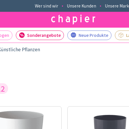
Wer sind wir
Unsere Kunden
Unsere Mar
logen
Sonderangebote
Neue Produkte
L
Künstliche Pflanzen
12