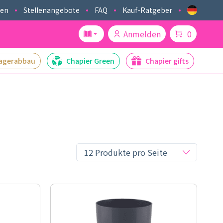
ken
Stellenangebote
FAQ
Kauf-Ratgeber
Anmelden
0
agerabbau
Chapier Green
Chapier gifts