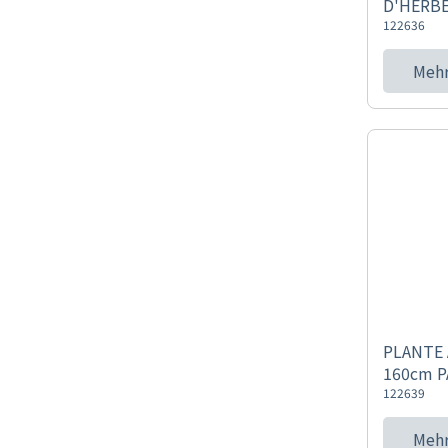
D'HERB
122636
Mehr
PLANTE 
160cm 
122639
Mehr