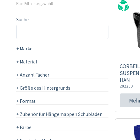
Kein Filter ausgewählt
Suche
+
Marke
+
Material
CORBEIL
SUSPEN
+
Anzahl Fächer
HAN
202250
+
Größe des Hintergrunds
Mehr
+
Format
+
Zubehör für Hängemappen Schubladen
+
Farbe