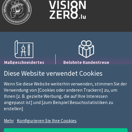
Maßgeschneidertes
Belohnte Kundentreue
Layout
1 Punkt = 10€
Diese Website verwendet Cookies
mit einem Expertenteam
Einkaufswert
Wenn Sie diese Website weiterhin verwenden, stimmen Sie der
Verwendung von [Cookies oder anderen Trackern] zu, um
Ihnen [z. B. gezielte Werbung, die auf Ihre Interessen
 und 13.30-18.00 Uhr)
angepasst ist] und [zum Beispiel Besuchsstatistiken zu
LIEFERUNGEN
erstellen]
)
Mehr
Konfigurieren Sie Ihre Cookies