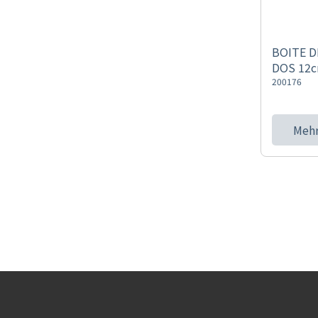
BOITE D
DOS 12
200176
Mehr