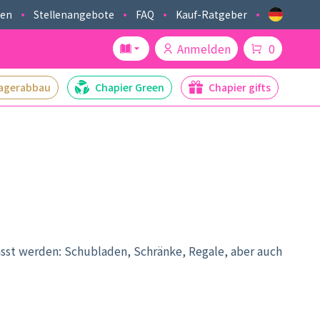
ken
Stellenangebote
FAQ
Kauf-Ratgeber
Anmelden
0
agerabbau
Chapier Green
Chapier gifts
asst werden: Schubladen, Schränke, Regale, aber auch