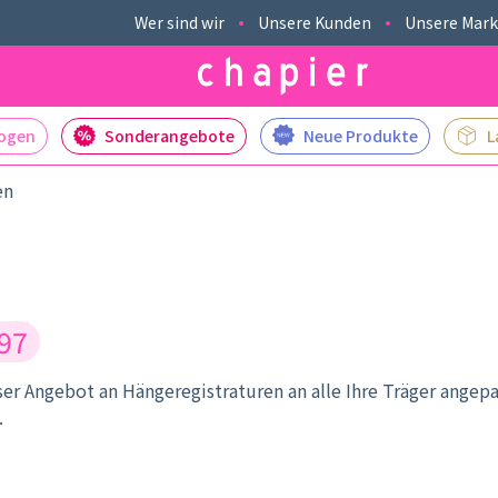
Wer sind wir
Unsere Kunden
Unsere Mar
logen
Sonderangebote
Neue Produkte
L
en
97
er Angebot an Hängeregistraturen an alle Ihre Träger angep
.