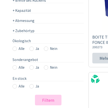
+
Breite des Rückens
+
Kapazität
+
Abmessung
+
Zubehörtyp
BOITE 
Ökologisch
FONCE 
200273
Alle
Ja
Nein
Mehr
Sonderangebot
Alle
Ja
Nein
En stock
Alle
Ja
Filtern