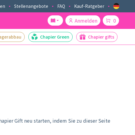
ken
Stellenangebote
FAQ
Kauf-Ratgeber
Anmelden
0
agerabbau
Chapier Green
Chapier gifts
pier Gift neu starten, indem Sie zu dieser Seite