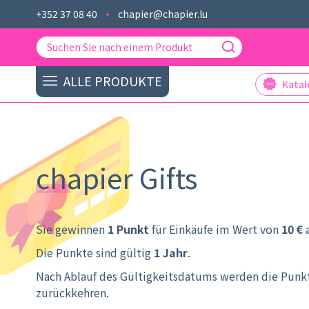
+352 37 08 40
chapier@chapier.lu
ALLE PRODUKTE
Kata
chapier Gifts
Sie gewinnen
1 Punkt
für Einkäufe im Wert von
10 €
a
Die Punkte sind gültig
1 Jahr
.
Nach Ablauf des Gültigkeitsdatums werden die Pun
zurückkehren.