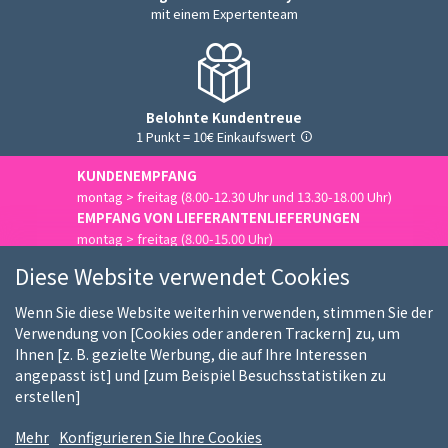
mit einem Expertenteam
Belohnte Kundentreue
1 Punkt = 10€ Einkaufswert
KUNDENEMPFANG
montag > freitag (8.00-12.30 Uhr und 13.30-18.00 Uhr)
EMPFANG VON LIEFERANTENLIEFERUNGEN
montag > freitag (8.00-15.00 Uhr)
Uns kontaktieren
Diese Website verwendet Cookies
Wenn Sie diese Website weiterhin verwenden, stimmen Sie der
Verwendung von [Cookies oder anderen Trackern] zu, um
Ihnen [z. B. gezielte Werbung, die auf Ihre Interessen
Wer sind wir
Unsere Kunden
Unsere Marken
angepasst ist] und [zum Beispiel Besuchsstatistiken zu
erstellen]
Stellenangebote
FAQ
Kauf-Ratgeber
Mehr
Konfigurieren Sie Ihre Cookies