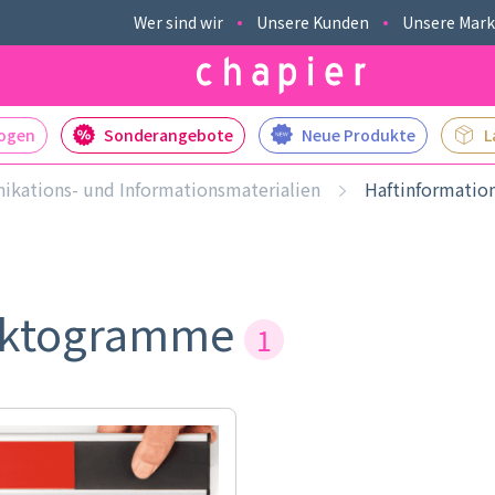
Wer sind wir
Unsere Kunden
Unsere Mar
logen
Sonderangebote
Neue Produkte
L
kations- und Informationsmaterialien
Haftinformati
Piktogramme
1