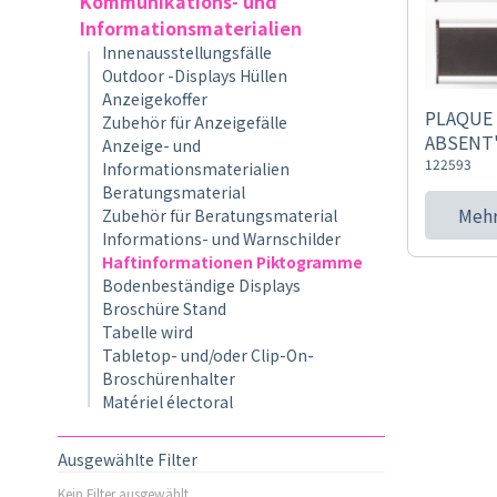
Kommunikations- und
Informationsmaterialien
Innenausstellungsfälle
Outdoor -Displays Hüllen
Anzeigekoffer
PLAQUE
Zubehör für Anzeigefälle
ABSENT
Anzeige- und
122593
Informationsmaterialien
Beratungsmaterial
Mehr
Zubehör für Beratungsmaterial
Informations- und Warnschilder
Haftinformationen Piktogramme
Bodenbeständige Displays
Broschüre Stand
Tabelle wird
Tabletop- und/oder Clip-On-
Broschürenhalter
Matériel électoral
Ausgewählte Filter
Kein Filter ausgewählt