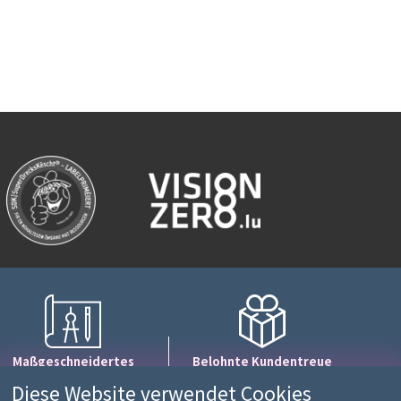
Maßgeschneidertes
Belohnte Kundentreue
Layout
1 Punkt = 10€
Diese Website verwendet Cookies
mit einem Expertenteam
Einkaufswert