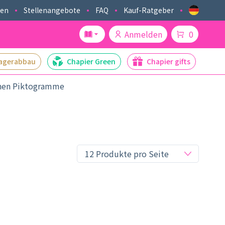
ken
Stellenangebote
FAQ
Kauf-Ratgeber
Anmelden
0
agerabbau
Chapier Green
Chapier gifts
onen Piktogramme