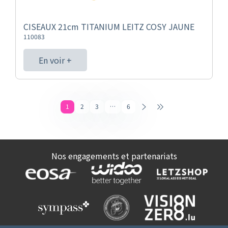
CISEAUX 21cm TITANIUM LEITZ COSY JAUNE
110083
En voir +
1
2
3
…
6
Nos engagements et partenariats