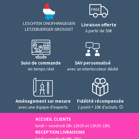
LESCHTEN ONOFHÄNGEGEN
Livraison offerte
LËTZEBUERGER GROSSIST
à partir de 50€
Suivi de commande
SAV personnalisé
en temps réel
avec un interlocuteur dédié
Aménagement sur mesure
Fidélité récompensée
avec une équipe d'experts
1 point = 10€ d'achats
ACCUEIL CLIENTS
lundi > vendredi (8h-12h30 et 13h30-18h)
RECEPTION LIVRAISONS
lundi > vendredi (8h-15h)