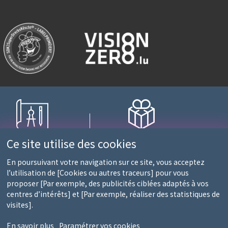
nagement sur mesure
Fidélité récompensée
Ce site utilise des cookies
ec une équipe d'experts
1 point = 10€ d'achats
En poursuivant votre navigation sur ce site, vous acceptez
l’utilisation de [Cookies ou autres traceurs] pour vous
proposer [Par exemple, des publicités ciblées adaptés à vos
0 et 13h30-18h)
centres d’intérêts] et [Par exemple, réaliser des statistiques de
S
visites].
En savoir plus
Paramétrer vos cookies