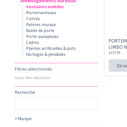
Aménagements bureaux
Vestiaires mobiles
Portemanteaux
Cintres
Patères muraux
Butée de porte
Porte-parapluies
PORTEM
Cadres
LIMBO 
Plantes artificielles & pots
122735
Horloges & pendules
En v
Filtres sélectionnés
Aucun filtre sélectionné
Recherche
+
Marque