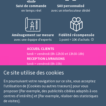
Suivi de commande
SAV personnalisé
en temps réel
avec un interlocuteur dédié
Aménagement sur mesure
Fidélité récompensée
avec une équipe d'experts
1 point = 10€ d'achats
ACCUEIL CLIENTS
lundi > vendredi (8h-12h30 et 13h30-18h)
RECEPTION LIVRAISONS
lundi > vendredi (8h-15h)
Nous contacter
Ce site utilise des cookies
En poursuivant votre navigation sur ce site, vous acceptez
l’utilisation de [Cookies ou autres traceurs] pour vous
proposer [Par exemple, des publicités ciblées adaptés à vos
Qui sommes-nous
Nos clients
Nos marques
centres d’intérêts] et [Par exemple, réaliser des statistiques
de visites].
Emploi
FAQ
Guides d'achat