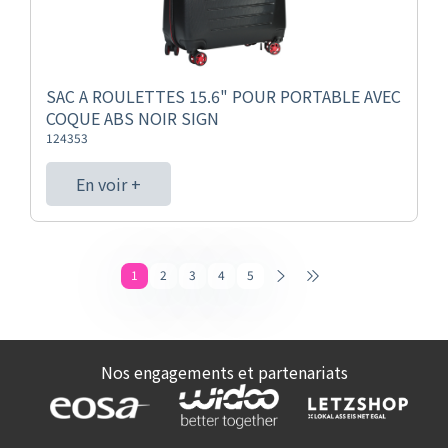
SAC A ROULETTES 15.6" POUR PORTABLE AVEC
COQUE ABS NOIR SIGN
124353
En voir +
1
2
3
4
5
Nos engagements et partenariats