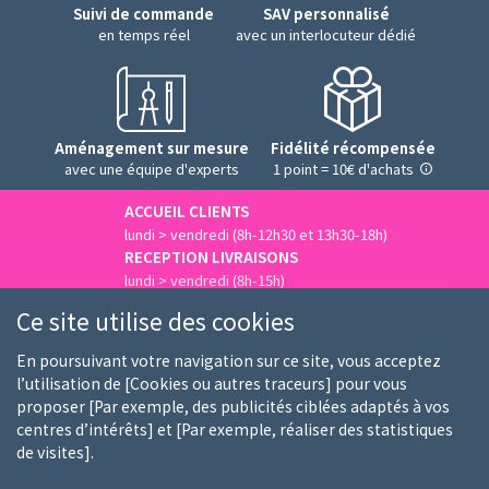
Suivi de commande
SAV personnalisé
en temps réel
avec un interlocuteur dédié
Aménagement sur mesure
Fidélité récompensée
avec une équipe d'experts
1 point = 10€ d'achats
ACCUEIL CLIENTS
lundi > vendredi (8h-12h30 et 13h30-18h)
RECEPTION LIVRAISONS
lundi > vendredi (8h-15h)
Nous contacter
Ce site utilise des cookies
En poursuivant votre navigation sur ce site, vous acceptez
l’utilisation de [Cookies ou autres traceurs] pour vous
proposer [Par exemple, des publicités ciblées adaptés à vos
Qui sommes-nous
Nos clients
Nos marques
centres d’intérêts] et [Par exemple, réaliser des statistiques
de visites].
Emploi
FAQ
Guides d'achat