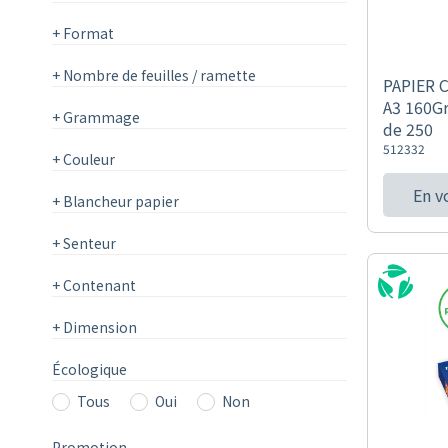
+
Format
+
Nombre de feuilles / ramette
PAPIER 
A3 160G
+
Grammage
de 250
512332
+
Couleur
En v
+
Blancheur papier
+
Senteur
+
Contenant
+
Dimension
Écologique
Tous
Oui
Non
Promotion