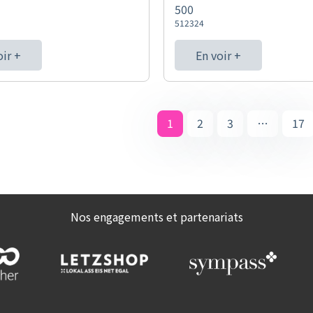
500
512324
oir +
En voir +
1
2
3
…
17
Nos engagements et partenariats