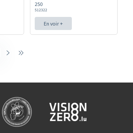
250
512322
En voir +