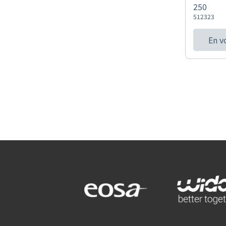
250
512323
En v