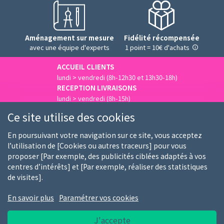
Aménagement sur mesure
Fidélité récompensée
avec une équipe d'experts
1 point = 10€ d'achats
ACCUEIL CLIENTS
lundi > vendredi (8h-12h30 et 13h30-18h)
RECEPTION LIVRAISONS
lundi > vendredi (8h-15h)
Nous contacter
Ce site utilise des cookies
En poursuivant votre navigation sur ce site, vous acceptez
l’utilisation de [Cookies ou autres traceurs] pour vous
proposer [Par exemple, des publicités ciblées adaptés à vos
Qui sommes-nous
Nos clients
Nos marques
centres d’intérêts] et [Par exemple, réaliser des statistiques
de visites].
Emploi
FAQ
Guides d'achat
En savoir plus
Paramétrer vos cookies
Conditions générales d'utilisation
Notice RGPD
J'accepte