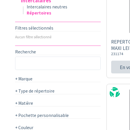
Intercalaires
Intercalaires neutres
Répertoires
Filtres sélectionnés
Aucun filtre sélectionné
REPERTO
MAXI LE
Recherche
231174
En v
+
Marque
+
Type de répertoire
+
Matière
+
Pochette personnalisable
+
Couleur