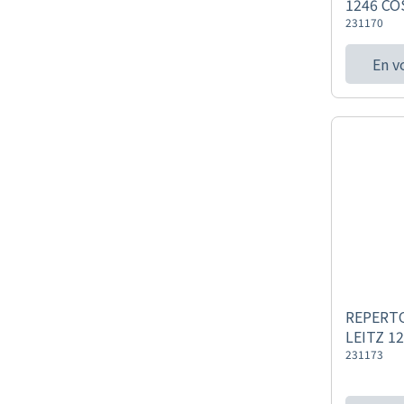
1246 CO
231170
En v
REPERTO
LEITZ 1
231173