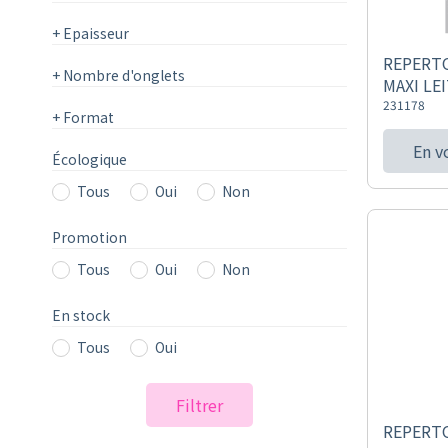
+
Epaisseur
REPERTO
+
Nombre d'onglets
MAXI LE
231178
+
Format
En v
Écologique
Tous
Oui
Non
Promotion
Tous
Oui
Non
En stock
Tous
Oui
Filtrer
REPERTO