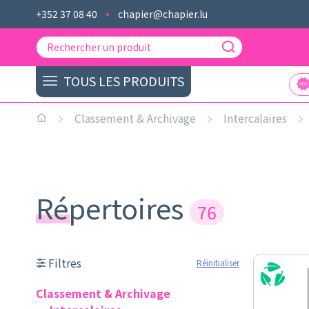
+352 37 08 40
chapier@chapier.lu
TOUS LES PRODUITS
Classement & Archivage
Intercalaires
Répertoires
76
Filtres
Réinitialiser
Classement & Archivage