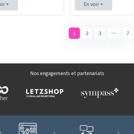
oir +
En voir +
1
2
3
…
7
Nos engagements et partenariats