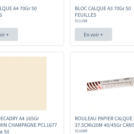
LQUE A4 70Gr 50
BLOC CALQUE A3 70Gr 50
S
FEUILLES
511198
oir +
En voir +
DECADRY A4 165Gr
ROULEAU PAPIER CALQUE 
MIN CHAMPAGNE PCL1677
37.5CMx20M 40/45Gr CAN
de 50
511089