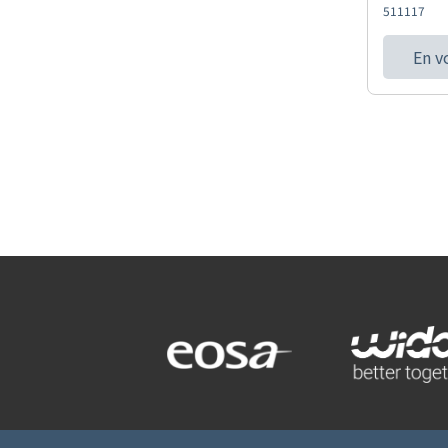
511117
En v