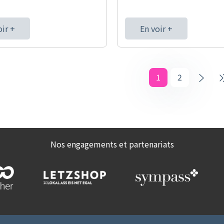
oir +
En voir +
1
2
Nos engagements et partenariats