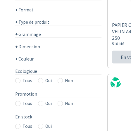
+
Format
+
Type de produit
PAPIER 
VELIN A4
+
Grammage
250
510146
+
Dimension
En v
+
Couleur
Écologique
Tous
Oui
Non
Promotion
Tous
Oui
Non
En stock
Tous
Oui