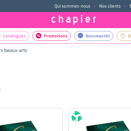
Qui sommes-nous
Nos clients
Catalogues
Promotions
Nouveautés
D
rs beaux-arts