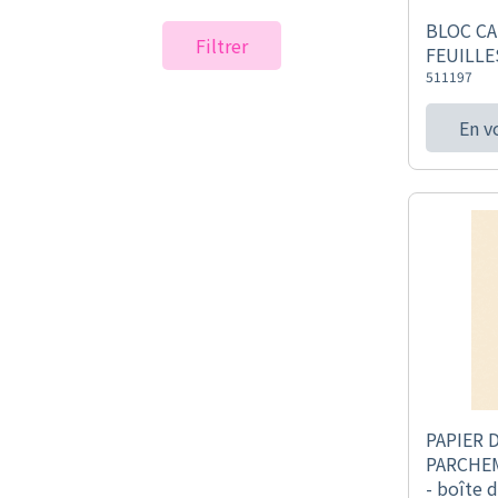
BLOC CA
Filtrer
FEUILLE
511197
En v
PAPIER 
PARCHE
- boîte 