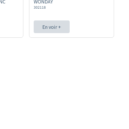
ANC
WONDAY
302118
En voir +