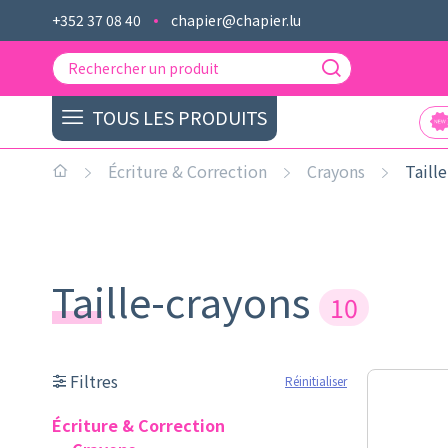
+352 37 08 40
chapier@chapier.lu
TOUS LES PRODUITS
Écriture & Correction
Crayons
Taill
Taille-crayons
10
Filtres
Réinitialiser
Écriture & Correction