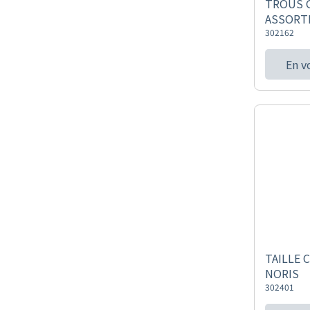
TROUS G
ASSORT
302162
En v
TAILLE 
NORIS
302401