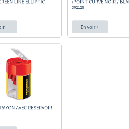
REEN LINE ELLIPTIC
iPOINT CURVE NOIR / BL
I
302128
oir +
En voir +
CRAYON AVEC RESERVOIR