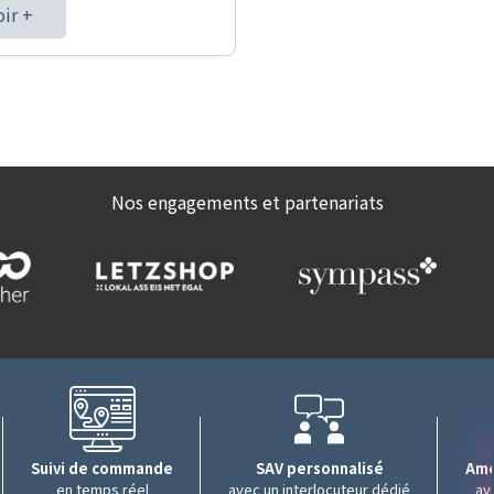
oir +
Nos engagements et partenariats
Suivi de commande
SAV personnalisé
Amé
en temps réel
avec un interlocuteur dédié
av