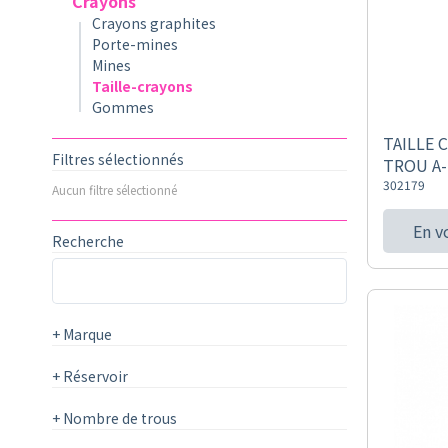
Crayons
Crayons graphites
Porte-mines
Mines
Taille-crayons
Gommes
TAILLE 
Filtres sélectionnés
TROU A-
302179
Aucun filtre sélectionné
En v
Recherche
+
Marque
+
Réservoir
+
Nombre de trous