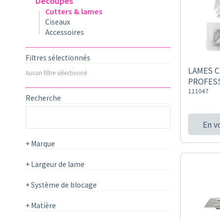
Découpes
Cutters & lames
Ciseaux
Accessoires
Filtres sélectionnés
LAMES 
Aucun filtre sélectionné
PROFESS
111047
Recherche
En v
+
Marque
+
Largeur de lame
+
Système de blocage
+
Matière