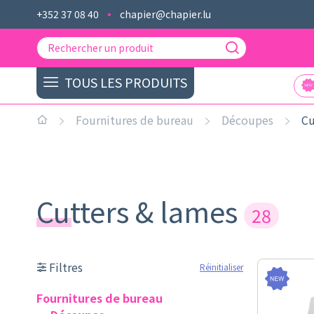
+352 37 08 40
chapier@chapier.lu
TOUS LES PRODUITS
Fournitures de bureau
Découpes
Cu
Cutters & lames
28
Filtres
Réinitialiser
Fournitures de bureau