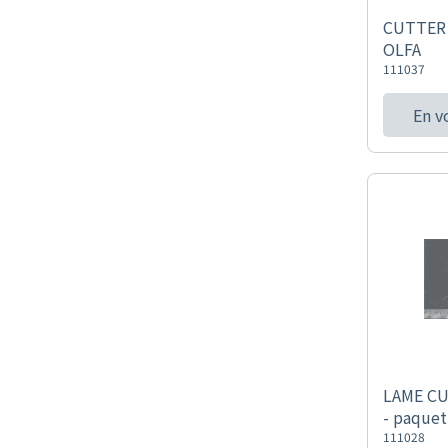
CUTTER
OLFA
111037
En v
LAME CU
- paquet
111028