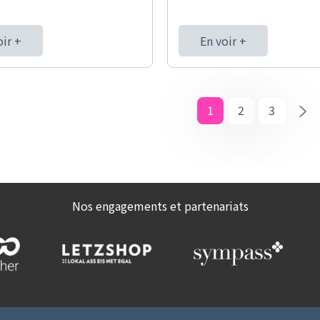
oir +
En voir +
1
2
3
Nos engagements et partenariats