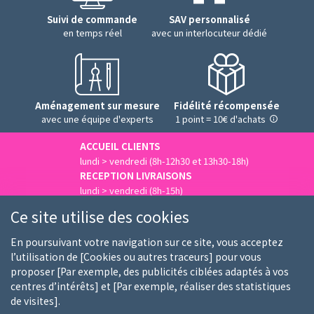
Suivi de commande
SAV personnalisé
en temps réel
avec un interlocuteur dédié
Aménagement sur mesure
Fidélité récompensée
avec une équipe d'experts
1 point = 10€ d'achats
ACCUEIL CLIENTS
lundi > vendredi (8h-12h30 et 13h30-18h)
RECEPTION LIVRAISONS
lundi > vendredi (8h-15h)
Nous contacter
Ce site utilise des cookies
En poursuivant votre navigation sur ce site, vous acceptez
l’utilisation de [Cookies ou autres traceurs] pour vous
proposer [Par exemple, des publicités ciblées adaptés à vos
Qui sommes-nous
Nos clients
Nos marques
centres d’intérêts] et [Par exemple, réaliser des statistiques
de visites].
Emploi
FAQ
Guides d'achat