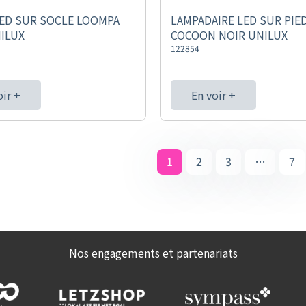
ED SUR SOCLE LOOMPA
LAMPADAIRE LED SUR PIE
ILUX
COCOON NOIR UNILUX
122854
oir +
En voir +
1
2
3
…
7
Nos engagements et partenariats