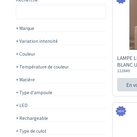
+
Marque
+
Variation intensité
+
Couleur
LAMPE L
BLANC 
+
Température de couleur
122849
+
Matière
En v
+
Type d'ampoule
+
LED
+
Rechargeable
+
Type de culot