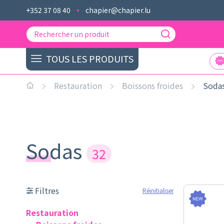
+352 37 08 40
chapier@chapier.lu
TOUS LES PRODUITS
Restauration
Boissons froides
Soda
Sodas
32
Filtres
Réinitialiser
Restauration