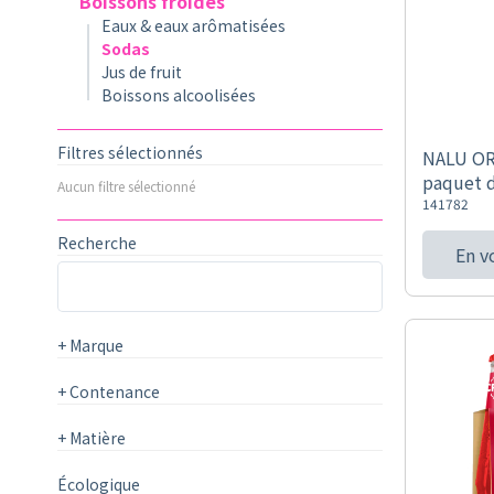
Boissons froides
Eaux & eaux arômatisées
Sodas
Jus de fruit
Boissons alcoolisées
Filtres sélectionnés
NALU OR
paquet 
Aucun filtre sélectionné
141782
Recherche
En v
+
Marque
+
Contenance
+
Matière
Écologique