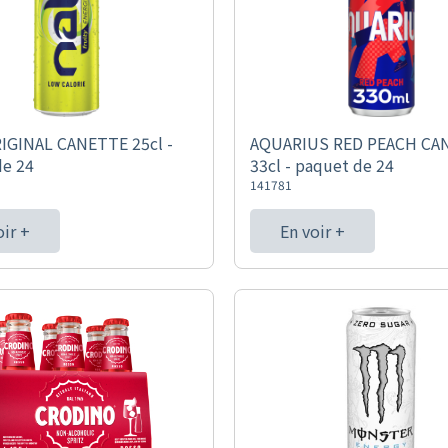
IGINAL CANETTE 25cl -
AQUARIUS RED PEACH CA
de 24
33cl - paquet de 24
141781
oir +
En voir +