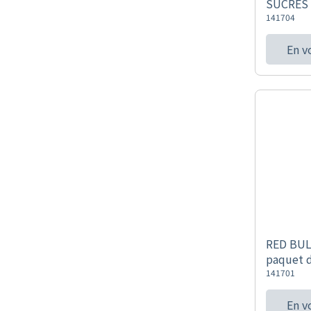
SUCRES 5
141704
En v
RED BUL
paquet 
141701
En v