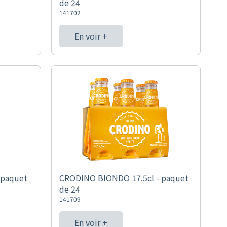
de 24
141702
En voir +
 paquet
CRODINO BIONDO 17.5cl - paquet
de 24
141709
En voir +