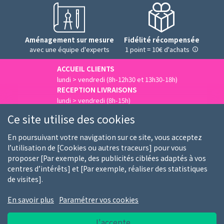
Aménagement sur mesure
Fidélité récompensée
avec une équipe d'experts
1 point = 10€ d'achats
ACCUEIL CLIENTS
lundi > vendredi (8h-12h30 et 13h30-18h)
RECEPTION LIVRAISONS
lundi > vendredi (8h-15h)
Nous contacter
Ce site utilise des cookies
En poursuivant votre navigation sur ce site, vous acceptez
l’utilisation de [Cookies ou autres traceurs] pour vous
proposer [Par exemple, des publicités ciblées adaptés à vos
Qui sommes-nous
Nos clients
Nos marques
centres d’intérêts] et [Par exemple, réaliser des statistiques
de visites].
Emploi
FAQ
Guides d'achat
En savoir plus
Paramétrer vos cookies
Conditions générales d'utilisation
Notice RGPD
J'accepte