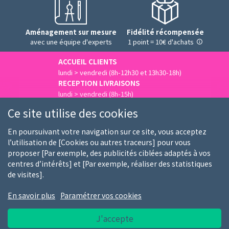
Aménagement sur mesure
Fidélité récompensée
avec une équipe d'experts
1 point = 10€ d'achats
ACCUEIL CLIENTS
lundi > vendredi (8h-12h30 et 13h30-18h)
RECEPTION LIVRAISONS
lundi > vendredi (8h-15h)
Nous contacter
Ce site utilise des cookies
En poursuivant votre navigation sur ce site, vous acceptez
l’utilisation de [Cookies ou autres traceurs] pour vous
proposer [Par exemple, des publicités ciblées adaptés à vos
Qui sommes-nous
Nos clients
Nos marques
centres d’intérêts] et [Par exemple, réaliser des statistiques
de visites].
Emploi
FAQ
Guides d'achat
En savoir plus
Paramétrer vos cookies
Conditions générales d'utilisation
Notice RGPD
J'accepte
Report de bug