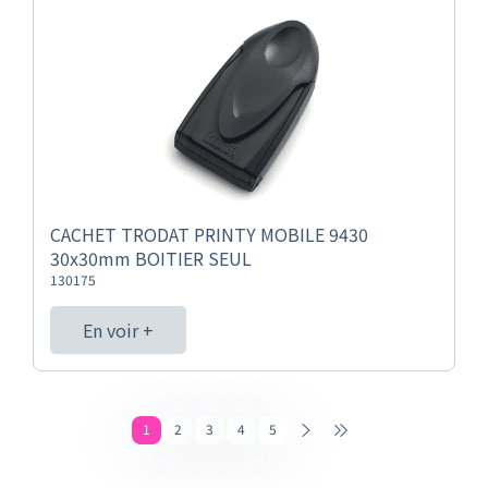
CACHET TRODAT PRINTY MOBILE 9430
30x30mm BOITIER SEUL
130175
En voir +
1
2
3
4
5