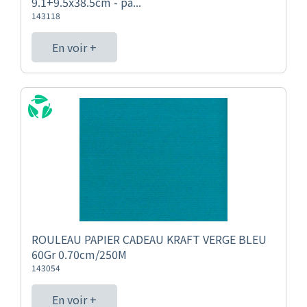
9.1+9.5x38.5cm - pa...
143118
En voir +
ROULEAU PAPIER CADEAU KRAFT VERGE BLEU
60Gr 0.70cm/250M
143054
En voir +