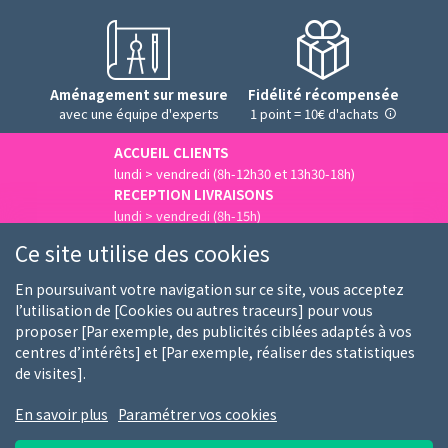
Aménagement sur mesure
Fidélité récompensée
avec une équipe d'experts
1 point = 10€ d'achats
ACCUEIL CLIENTS
lundi > vendredi (8h-12h30 et 13h30-18h)
RECEPTION LIVRAISONS
lundi > vendredi (8h-15h)
Nous contacter
Ce site utilise des cookies
En poursuivant votre navigation sur ce site, vous acceptez
l’utilisation de [Cookies ou autres traceurs] pour vous
proposer [Par exemple, des publicités ciblées adaptés à vos
Qui sommes-nous
Nos clients
Nos marques
centres d’intérêts] et [Par exemple, réaliser des statistiques
de visites].
Emploi
FAQ
Guides d'achat
En savoir plus
Paramétrer vos cookies
Conditions générales d'utilisation
Notice RGPD