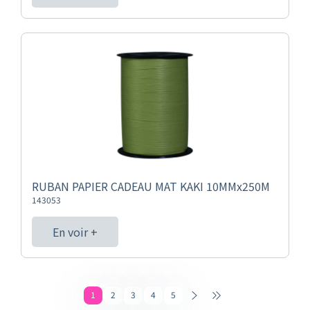
RUBAN PAPIER CADEAU MAT KAKI 10MMx250M
143053
En voir +
1
2
3
4
5