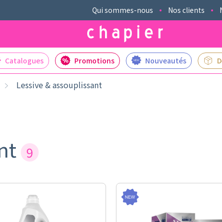
Qui sommes-nous
Nos clients
Catalogues
Promotions
Nouveautés
D
Lessive & assouplissant
ant
9