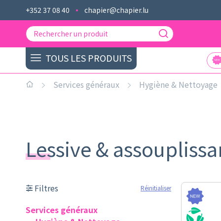
+352 37 08 40
chapier@chapier.lu
TOUS LES PRODUITS
Services généraux
Hygiène & Nettoyage
Lessive & assoupliss
Filtres
Réinitialiser
Services généraux