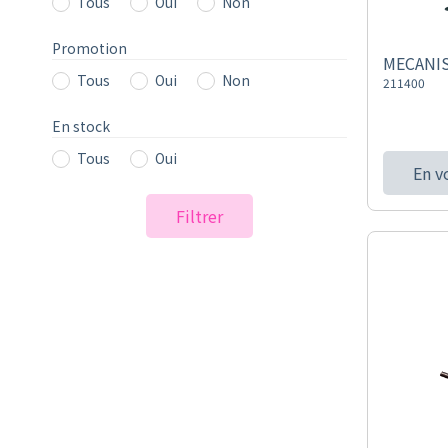
Tous
Oui
Non
Promotion
MECANI
Tous
Oui
Non
211400
En stock
Tous
Oui
En v
Filtrer