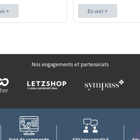
oir +
En voir +
Nos engagements et partenariats
Suivi de commande
SAV personnalisé
Amé