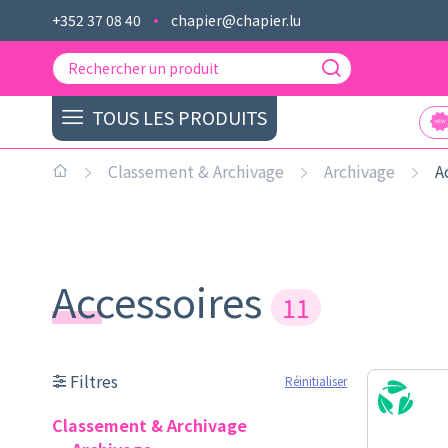
+352 37 08 40
chapier@chapier.lu
TOUS LES PRODUITS
Classement & Archivage
Archivage
A
Accessoires
11
Filtres
Réinitialiser
Classement & Archivage