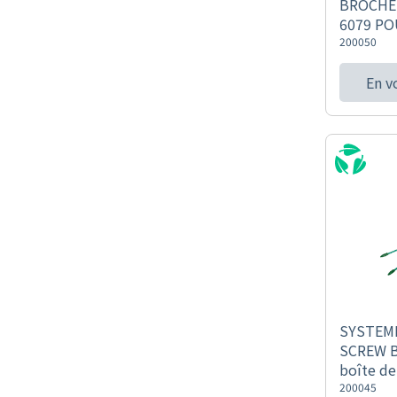
BROCHE 
6079 PO
200050
En v
SYSTEME
SCREW B
boîte de
200045