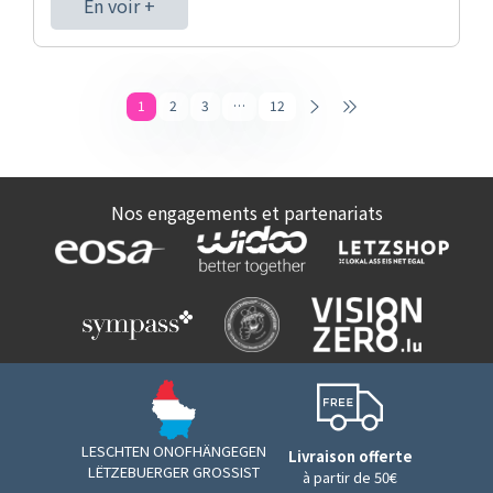
En voir +
1
2
3
…
12
Nos engagements et partenariats
LESCHTEN ONOFHÄNGEGEN
Livraison offerte
LËTZEBUERGER GROSSIST
à partir de 50€