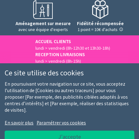
Aménagement sur mesure
Fidélité récompensée
avec une équipe d'experts
1 point = 10€ d'achats
ACCUEIL CLIENTS
lundi > vendredi (8h-12h30 et 13h30-18h)
RECEPTION LIVRAISONS
lundi > vendredi (8h-15h)
Nous contacter
Ce site utilise des cookies
En poursuivant votre navigation sur ce site, vous acceptez
l’utilisation de [Cookies ou autres traceurs] pour vous
proposer [Par exemple, des publicités ciblées adaptés à vos
Qui sommes-nous
Nos clients
Nos marques
centres d’intérêts] et [Par exemple, réaliser des statistiques
de visites].
Emploi
FAQ
Guides d'achat
En savoir plus
Paramétrer vos cookies
Conditions générales d'utilisation
Notice RGPD
J'accepte