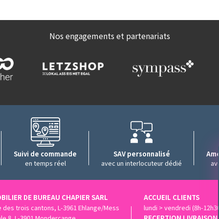
Nos engagements et partenariats
Suivi de commande
SAV personnalisé
Amé
en temps réel
avec un interlocuteur dédié
av
BILIER DE BUREAU CHAPIER SARL
ACCUEIL CLIENTS
ue des trois cantons, L-3961 Ehlange/Mess
lundi > vendredi (8h-12h3
ale 8, L-3901 Mondercange
RECEPTION LIVRAISON