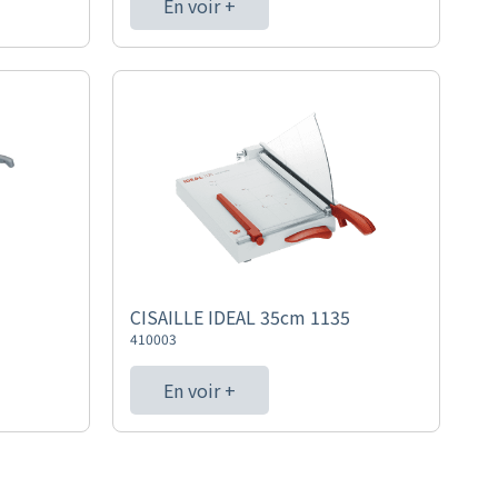
En voir +
CISAILLE IDEAL 35cm 1135
410003
En voir +