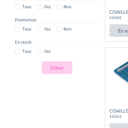
Tous
Oui
Non
CISAILL
410502
Promotion
Tous
Oui
Non
En v
En stock
Tous
Oui
Filtrer
CISAILL
410023