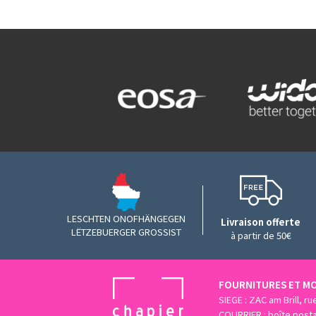
LESCHTEN ONOFHÄNGEGEN
Livraison offerte
LËTZEBUERGER GROSSIST
à partir de 50€
FOURNITURES ET MO
SIEGE : ZAC am Brill, r
COURRIER : boîte post