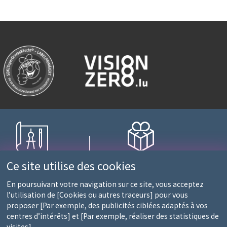
nagement sur mesure
Fidélité récompensée
Ce site utilise des cookies
ec une équipe d'experts
1 point = 10€ d'achats
En poursuivant votre navigation sur ce site, vous acceptez
l’utilisation de [Cookies ou autres traceurs] pour vous
proposer [Par exemple, des publicités ciblées adaptés à vos
0 et 13h30-18h)
centres d’intérêts] et [Par exemple, réaliser des statistiques de
S
visites].