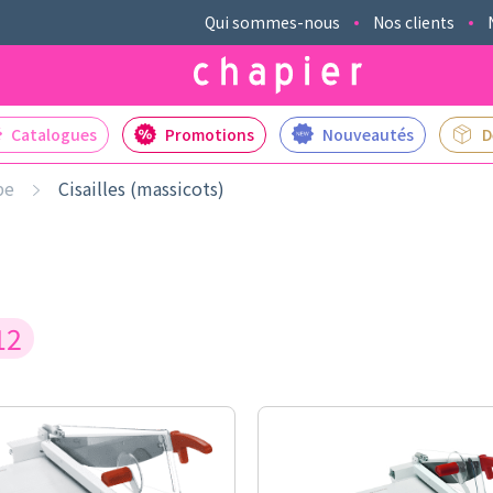
Qui sommes-nous
Nos clients
Catalogues
Promotions
Nouveautés
D
pe
Cisailles (massicots)
12