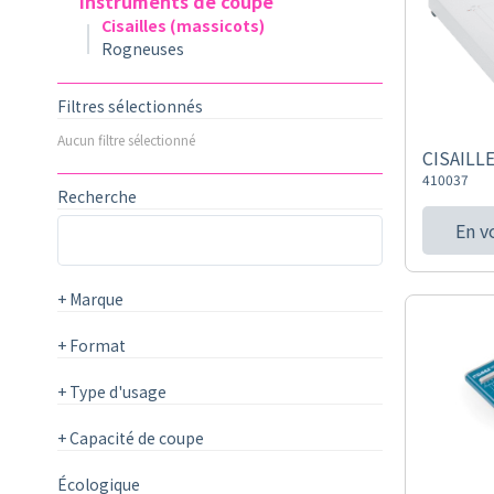
Instruments de coupe
Cisailles (massicots)
Rogneuses
Filtres sélectionnés
Aucun filtre sélectionné
CISAILL
410037
Recherche
En v
+
Marque
+
Format
+
Type d'usage
+
Capacité de coupe
Écologique