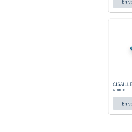
En v
CISAILL
410010
En v