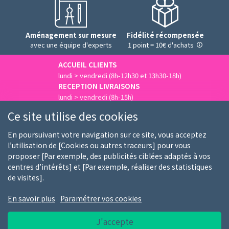
Aménagement sur mesure
Fidélité récompensée
avec une équipe d'experts
1 point = 10€ d'achats
ACCUEIL CLIENTS
lundi > vendredi (8h-12h30 et 13h30-18h)
RECEPTION LIVRAISONS
lundi > vendredi (8h-15h)
Nous contacter
Ce site utilise des cookies
En poursuivant votre navigation sur ce site, vous acceptez
l’utilisation de [Cookies ou autres traceurs] pour vous
Qui sommes-nous
Nos clients
Nos marques
proposer [Par exemple, des publicités ciblées adaptés à vos
centres d’intérêts] et [Par exemple, réaliser des statistiques
Emploi
FAQ
Guides d'achat
de visites].
En savoir plus
Paramétrer vos cookies
Conditions générales d'utilisation
Notice RGPD
J'accepte
Report de bug