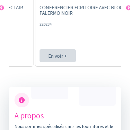
CONFERENCIER ECRITOIRE AVEC BLOC
C
PALERMO NOIR
E
220234
2
En voir +
A propos
Nous sommes spécialisés dans les fournitures et le
mobilier de bureau depuis 1982. L’ambition