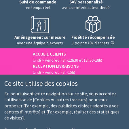
Suivi de commande
SAV personnalisé
en temps réel
avec un interlocuteur dédié
Aménagement sur mesure
Fidélité récompensée
avec une équipe d'experts
1 point = 10€ d'achats
ACCUEIL CLIENTS
lundi > vendredi (8h-12h30 et 13h30-18h)
RECEPTION LIVRAISONS
lundi > vendredi (8h-15h)
Nous contacter
Ce site utilise des cookies
En poursuivant votre navigation sur ce site, vous acceptez
l’utilisation de [Cookies ou autres traceurs] pour vous
proposer [Par exemple, des publicités ciblées adaptés à vos
Qui sommes-nous
Nos clients
Nos marques
centres d’intérêts] et [Par exemple, réaliser des statistiques
de visites].
Emploi
FAQ
Guides d'achat