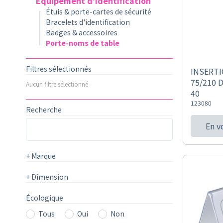
Équipement d'identification
Étuis & porte-cartes de sécurité
Bracelets d'identification
Badges & accessoires
Porte-noms de table
Filtres sélectionnés
INSERT
75/210 
Aucun filtre sélectionné
40
123080
Recherche
En v
+
Marque
+
Dimension
Écologique
Tous
Oui
Non