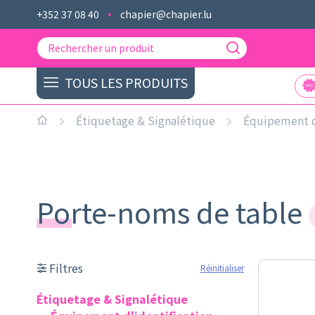
+352 37 08 40
chapier@chapier.lu
TOUS LES PRODUITS
Étiquetage & Signalétique
Équipement d
Porte-noms de table
Filtres
Réinitialiser
Étiquetage & Signalétique