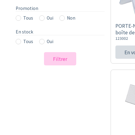
Promotion
Tous
Oui
Non
PORTE-N
En stock
boîte de
123002
Tous
Oui
En v
Filtrer