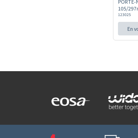
PORTE-
105/297
123025
En v