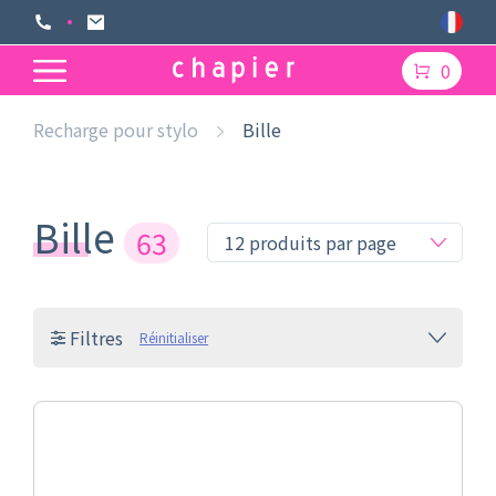
0
Recharge pour stylo
Bille
Bille
63
Filtres
Réinitialiser