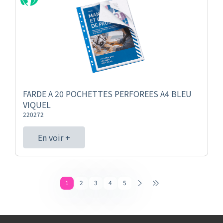
FARDE A 20 POCHETTES PERFOREES A4 BLEU
VIQUEL
220272
En voir +
1
2
3
4
5