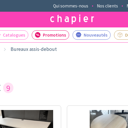
Qui sommes-nous
Nos clients
Catalogues
Promotions
Nouveautés
D
Bureaux assis-debout
t
9