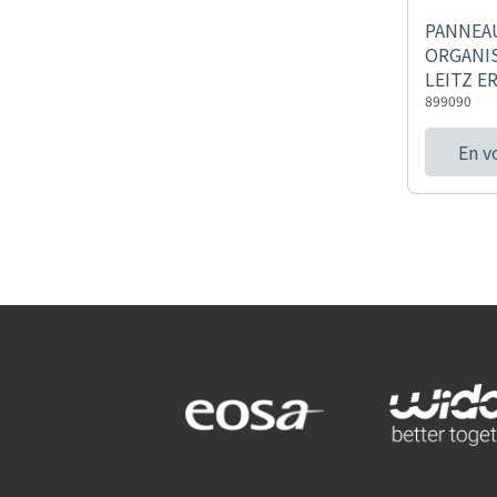
PANNEA
ORGANI
LEITZ E
899090
En v